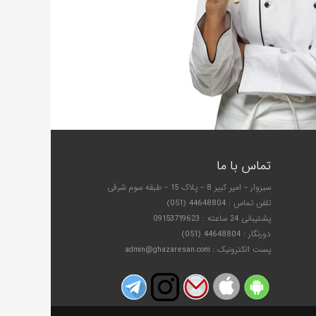
تماس با ما
سبزوار - امیر کبیر 8 - پلاک 15 - طبقه سوم شرقی
تلفن تماس : 44648804 (051)
پشتیبانی 24 ساعته : 09153719623
دورنگار : 44648804 (051)
پست الکترونیک : admin@ghazaresan.com