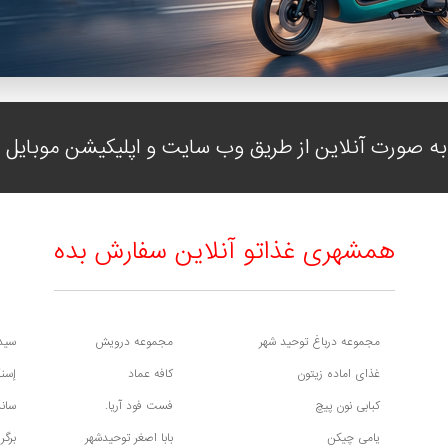
ه صورت آنلاین از طریق وب سایت و اپلیکیشن موبایل با
همشهری غذاتو آنلاین سفارش بده
مجموعه درباغ توحید شهر
مجموعه درویش
سید 
غذای اماده زیتون
کافه عماد
إسنک
کبابی نون پیچ
فست فود آریا.
ساند
یامی چیکن
بابا اصغر توحیدشهر
برگر 