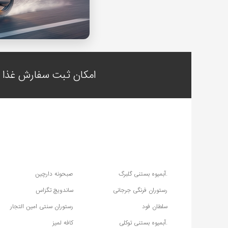
امکان ثبت سفارش غذا ب
.آبمیوه بستنی گلبرگ
صبحونه دارچین
رستوران فرنگی جرجانی
ساندویچ تگزاس
سلطان فود
رستوران سنتی امین التجار
.آبمیوه بستنی توکلی
کافه لمیز