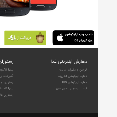
سفارش اینترنتی غذا
رستوران
قوانین و مقررات سایت
پیتزا کاکت
دانلود اپلیکیشن اندروید
آشپزخانه بر
دانلود اپلیکیشن IOS
رستوران و 
لیست رستوران های سبزوار
پیتزا گلستا
رستوران عا