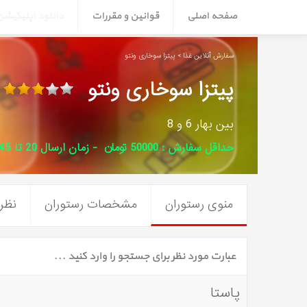
صفحه اصلی
قوانین و مقررات
دانلود اپلیکیش
سفارش آنلاین غذا > پیتزا سوخاری ونتو
پیتزا سوخاری ونتو
بین بهار 6 و 8
حداقل سفارش : 50000 تومان - زمان ارسال 20 تا 45 دقیقه
منوی رستوران
مشخصات رستوران
نظرا
پاستا