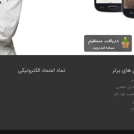
 های برتر
نماد اعتماد الکترونیکی
وس
ادران مظفری
فست فود کاج
ن
دل