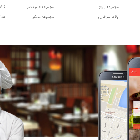
مجموعه باریژ
مجموعه عمو ناصر
کاف
وقت سوخاری
مجموعه مامکو
غذای