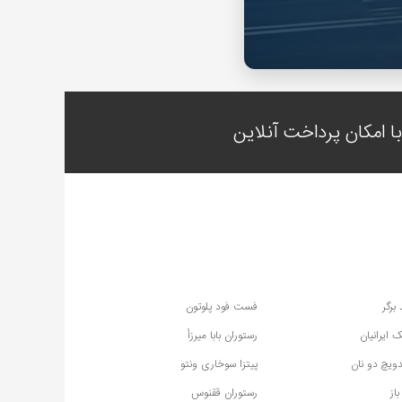
 امکان پرداخت آنلاین
برگر
فست فود پلوتون
 ایرانیان
رستوران بابا میرزأ
ویچ دو نان
پیتزا سوخاری ونتو
باز
رستوران ققنوس