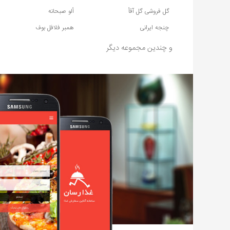
گل فروشی گل آقأ
ألو صبحانه
چنجه ایرانی
همبر فلافل بوف
و چندین مجموعه دیگر