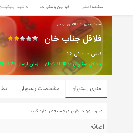
صفحه اصلی
قوانین و مقررات
دانلود اپلیکیش
سفارش آنلاین غذا > فلافل جناب خان
فلافل جناب خان
نبش طالقانی 23
حداقل سفارش : 40000 تومان - زمان ارسال 20 تا 45 دقیقه
منوی رستوران
مشخصات رستوران
نظرا
اضافه