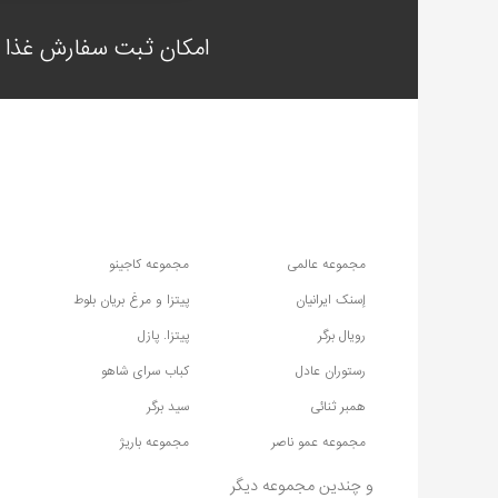
امکان ثبت سفارش غذا ب
مجموعه عالمی
مجموعه کاجینو
إسنک ایرانیان
پیتزا و مرغ بریان بلوط
رویال برگر
پیتزا. پازل
رستوران عادل
کباب سرای شاهو
همبر ثنائی
سید برگر
مجموعه عمو ناصر
مجموعه باریژ
و چندین مجموعه دیگر