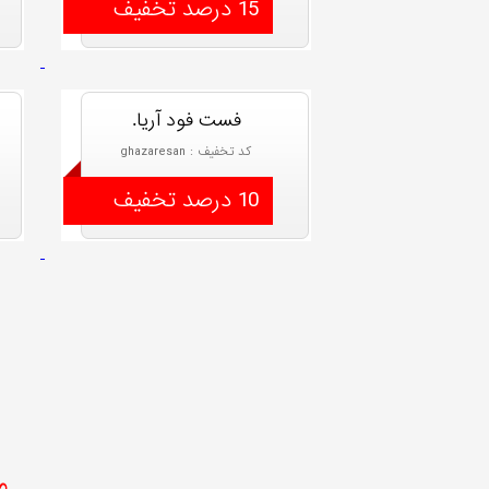
15 درصد تخفیف
فست فود آریا.
کد تخفیف : ghazaresan
10 درصد تخفیف
م