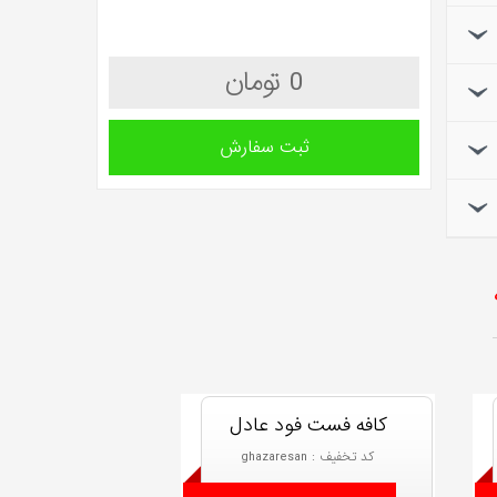
0 تومان
ثبت سفارش
کافه فست فود عادل
کد تخفیف : ghazaresan