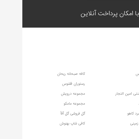
 امکان پرداخت آنلاین
س
کافه صبحانه ریحان
رستوران ققنوس
تی امین التجار
مجموعه درویش
مجموعه مامکو
رد کاهو
گل فروشی گل آقأ
زمینی
کافی شاپ بهنوش