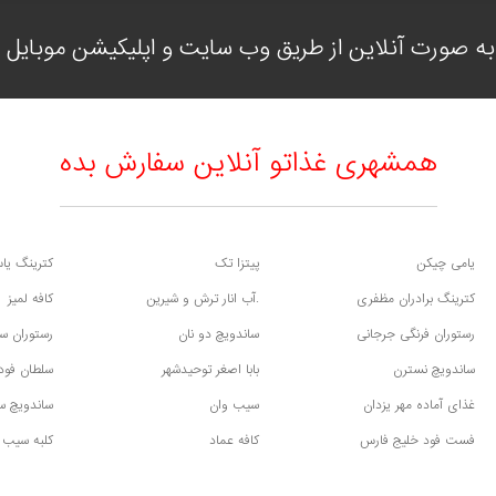
ه صورت آنلاین از طریق وب سایت و اپلیکیشن موبایل با
همشهری غذاتو آنلاین سفارش بده
یامی چیکن
پیتزا تک
کترینگ یا
کترینگ برادران مظفری
.آب انار ترش و شیرین
کافه لمیز
رستوران فرنگی جرجانی
ساندویچ دو نان
رستوران سن
ساندویچ نسترن
بابا اصغر توحیدشهر
سلطان فود
غذای آماده مهر یزدان
سیب وان
ساندویچ س
فست فود خلیج فارس
کافه عماد
کلبه سیب 